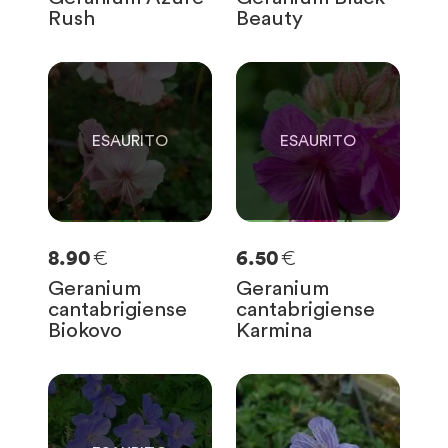
Rush
Beauty
0
0
SOLO
0
RIMASTE
SOLO
0
RIMASTE
€
€
8.90
6.50
Geranium
Geranium
cantabrigiense
cantabrigiense
Biokovo
Karmina
0
SOLO
0
RIMASTE