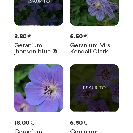
€
€
8.80
6.50
Geranium
Geranium Mrs
jhonson blue ®
Kendall Clark
0
SOLO
0
RIMASTE
€
€
18.00
6.50
Geranium
Geranium