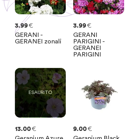
€
€
3.99
3.99
GERANI -
GERANI
GERANEI zonali
PARIGINI -
GERANEI
PARIGINI
0
SOLO
0
RIMASTE
€
€
13.00
9.00
Geranium Azure
Geranium Black