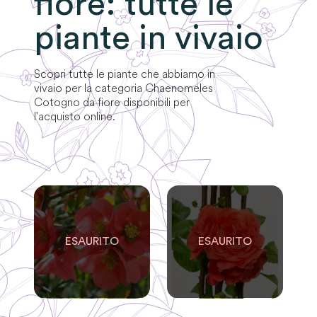
fiore
: tutte le
piante in vivaio
Scopri tutte le piante che abbiamo in
vivaio per la categoria
Chaenomeles
Cotogno da fiore
disponibili per
l'acquisto online.
0
0
SOLO
0
RIMASTE
SOLO
0
RIMASTE