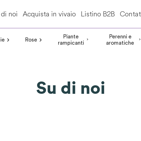
di noi
Acquista in vivaio
Listino B2B
Contat
Piante
Perenni e
ie
Rose
a invernale
Frangipane pomelia
angea aspera
Peonia arbustiva
Conifere
Aceri giapponesi
Piante da interni - Piante da appa
Rosa rampicante
Hydrangea involucrata
Peonia Erbacea
Akebia
Alberi per climi mit
Rosa cespuglio
Aristolochia
Arbusti a fiori
Hydrangea m
Peonia Itoh
Acanth
rampicanti
aromatiche
Su di noi