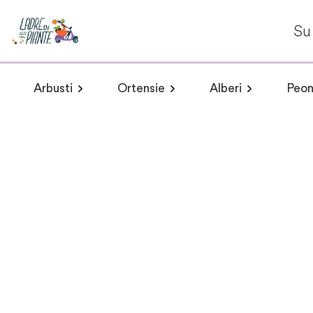
Su 
Arbusti
Ortensie
Alberi
Peon
Arbusti a fioritura primaverile
Hydrangea arborescens
Arbusti a fioritur
Plumeria 
Hydr